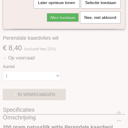
Later opnieuw tonen
Selectie toestaan
Alles toestaan
Nee, niet akkoord
Perendale kaardvlies wit
€ 8,40
(inclusief btw 21%)
Op voorraad
✓
Aantal
IN WINKELWAGEN
Specificaties
Omschrijving
Productcode
SKUEK05
200 gram natuurlijk witte Perendale kaardwol.