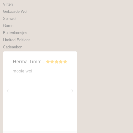
Vilten
Gekaarde Wol
Spinwol
Garen
Buitenkansjes
Limited Editions
Cadeaubon