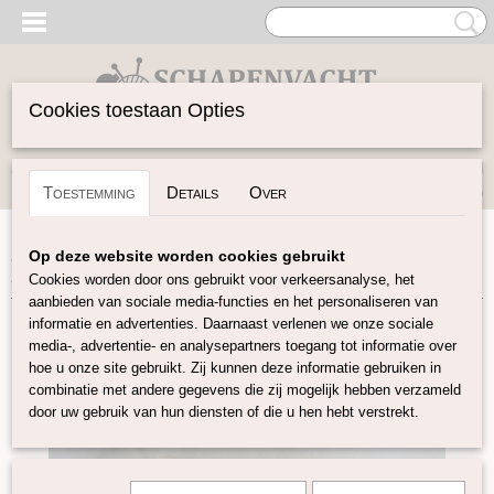
Cookies toestaan Opties
Inloggen
Registreren
UW WINKELWAGEN
Toestemming
Details
Over
Geen producten
(0)
Home
>
Vilten
>
Kaardvlies
>
Kaardvlies Naturel
>
Op deze website worden cookies gebruikt
Perendale kaardvlies wit
Cookies worden door ons gebruikt voor verkeersanalyse, het
aanbieden van sociale media-functies en het personaliseren van
informatie en advertenties. Daarnaast verlenen we onze sociale
media-, advertentie- en analysepartners toegang tot informatie over
hoe u onze site gebruikt. Zij kunnen deze informatie gebruiken in
combinatie met andere gegevens die zij mogelijk hebben verzameld
door uw gebruik van hun diensten of die u hen hebt verstrekt.