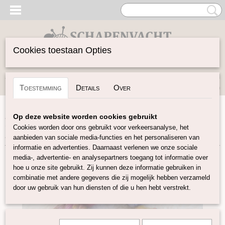
Cookies toestaan Opties
Inloggen
Registreren
UW WINKELWAGEN
Toestemming
Details
Over
Geen producten
(0)
Home
>
Vilten
>
Kleuren-sets
>
Bamboo Merino Mix
>
Op deze website worden cookies gebruikt
Complete serie Bamboo Merino Mix LAATSTE STUKS
Cookies worden door ons gebruikt voor verkeersanalyse, het
LOOPT UIT
aanbieden van sociale media-functies en het personaliseren van
informatie en advertenties. Daarnaast verlenen we onze sociale
media-, advertentie- en analysepartners toegang tot informatie over
hoe u onze site gebruikt. Zij kunnen deze informatie gebruiken in
combinatie met andere gegevens die zij mogelijk hebben verzameld
door uw gebruik van hun diensten of die u hen hebt verstrekt.