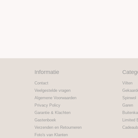
Informatie
Categ
Contact
Vilten
Veelgestelde vragen
Gekaard
Algemene Voorwaarden
Spinwol
Privacy Policy
Garen
Garantie & Klachten
Buitenka
Gastenboek
Limited 
Verzenden en Retourneren
Cadeaub
Foto's van Klanten