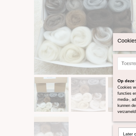
Cookies
Toeste
Op deze 
Cookies wo
functies e
media-, ad
kunnen dez
verzameld 
Later 