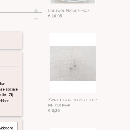
Lontwol Naturel-box
E
€ 10,95
ia-
nze sociale
ikt. Zij
Zwarte glazen oogjes op
hebben
pin per paar
€ 0,35
akkoord