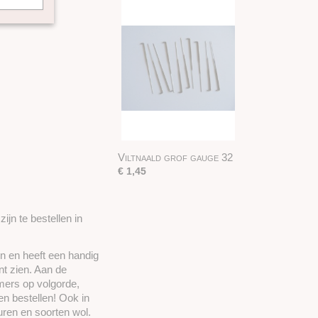
Viltnaald grof gauge 32
€ 1,45
ijn te bestellen in
on en heeft een handig
nt zien. Aan de
mers op volgorde,
en bestellen! Ook in
uren en soorten wol.