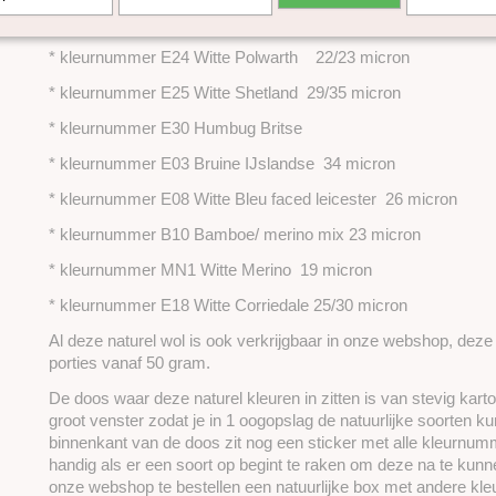
* kleurnummer E22 Bruine Corriedale 25/30 micron
* kleurnummer E24 Witte Polwarth 22
/23 micron
* kleurnummer E25 Witte Shetland 29/35 micron
* kleurnummer E30 Humbug Britse
* kleurnummer E03 Bruine IJslandse 34 micron
* kleurnummer E08 Witte Bleu faced leicester 26 micron
* kleurnummer B10 Bamboe/ merino mix 23 micron
* kleurnummer MN1 Witte Merino 19 micron
* kleurnummer E18 Witte Corriedale 25/30 micron
Al deze naturel wol is ook verkrijgbaar in onze webshop, deze z
porties vanaf 50 gram.
De doos waar deze naturel kleuren in zitten is van stevig kart
groot venster zodat je in 1 oogopslag de natuurlijke soorten ku
binnenkant van de doos zit nog een sticker met alle kleurnum
handig als er een soort op begint te raken om deze na te kunn
onze webshop te bestellen een natuurlijke box met andere kle