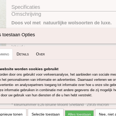
Specificaties
Omschrijving
Productcode
SKUNATBOXLUX
Doos vol met natuurlijke wolsoorten de luxe
.
 toestaan Opties
Met deze doos maak je de mooiste natuurlijke creaties.
Inhoud :
mming
Details
Over
16x10 gram lontwol bestaande uit:
* kleurnummer E02 Corriedale mix 25/30 micron
website worden cookies gebruikt
* kleurnummer E27 Grijze Shetland 29/31 micron
rden door ons gebruikt voor verkeersanalyse, het aanbieden van sociale med
* kleurnummer E29 Humbug IJslands 34/36 micron
n het personaliseren van informatie en advertenties. Daarnaast verlenen we o
vertentie- en analysepartners toegang tot informatie over hoe u onze site gebru
* kleurnummer E11 Grijze Corriedale 25/30 micron
e informatie gebruiken in combinatie met andere gegevens die zij mogelijk 
door uw gebruik van hun diensten of die u hen hebt verstrekt.
* kleurnummer E09 Bruine Bleu faced leicester 26 micron
* kleurnummer E26 Bruine Moorit Shetland 29/35 micron
* kleurnummer E28 Donker-Bruine Shetland 29/35 micron
opnieuw tonen
Selectie toestaan
Alles toestaan
Nee, niet 