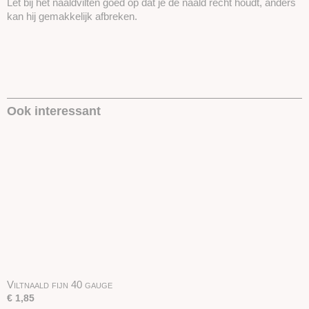
Let bij het naaldvilten goed op dat je de naald recht houdt, anders
kan hij gemakkelijk afbreken.
Ook interessant
Viltnaald fijn 40 gauge
€ 1,85