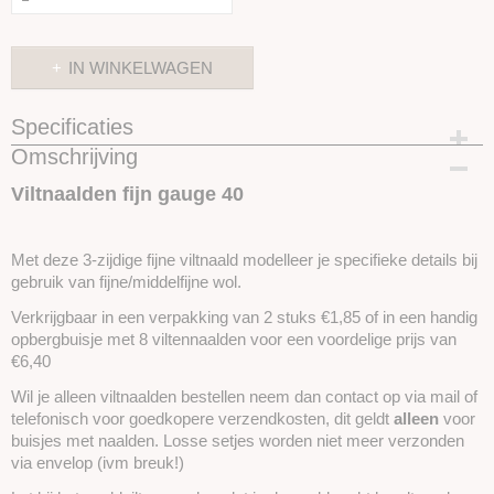
IN WINKELWAGEN
Specificaties
Omschrijving
Productcode
SKUVNF40-NAALD
Viltnaalden fijn gauge 40
Met deze 3-zijdige fijne viltnaald modelleer je specifieke details bij
gebruik van fijne/middelfijne wol.
Verkrijgbaar in een verpakking van 2 stuks €1,85 of in een handig
opbergbuisje met 8 viltennaalden voor een voordelige prijs van
€6,40
Wil je alleen viltnaalden bestellen neem dan contact op via mail of
telefonisch voor goedkopere verzendkosten, dit geldt
alleen
voor
buisjes met naalden. Losse setjes worden niet meer verzonden
via envelop (ivm breuk!)