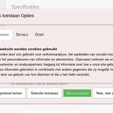
Specificaties
Omschrijving
Productcode
SKUIZZ02
 toestaan Opties
Merino lontwol framboos.
mming
Details
Over
De 14,5 micron merino lontwol is super zacht, deze lontwol ko
als Zuid-Amerika en zijn zorgvuldig geselecteerd om een ​​consta
te garanderen. Deze merino lontwol is mulesing vrij. Het verv
website worden cookies gebruikt
Tex Standard 100 en gebeurt bij onze leverancier welke gecerti
rden door ons gebruikt voor verkeersanalyse, het aanbieden van sociale med
het GOTS 5.0 en GRS certificaat. Deze lontwol is zeer geschi
n het personaliseren van informatie en advertenties. Daarnaast verlenen we o
droogvilten, spinnen en te weven. Er zit ongeveer 4 meter lont
vertentie- en analysepartners toegang tot informatie over hoe u onze site gebru
e informatie gebruiken in combinatie met andere gegevens die zij mogelijk 
Deze super fijne merino lontwol is verkrijgbaar in 50 gram.
door uw gebruik van hun diensten of die u hen hebt verstrekt.
De kleuren van de lontwol kunnen variëren, afhankelijk van ve
en instellingen van je beeldscherm.
GOTS 5.0 staat voor Global Organic Textile Standard, om dit cer
opnieuw tonen
Selectie toestaan
Alles toestaan
Nee, niet 
moeten de vezels (lontwol) minstens uit 70% biologische veze