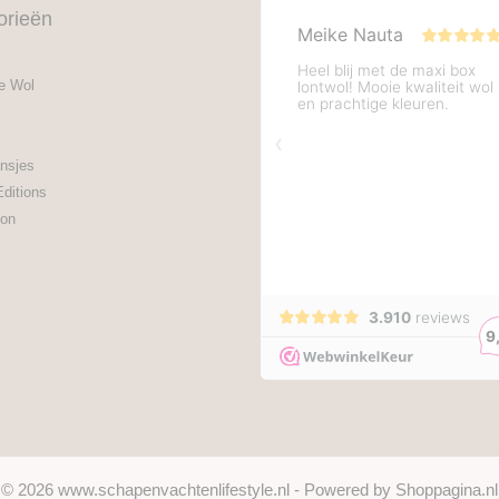
orieën
e Wol
nsjes
Editions
on
© 2026 www.schapenvachtenlifestyle.nl - Powered by Shoppagina.nl