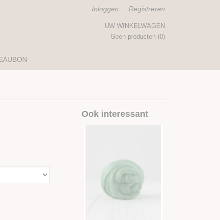
Inloggen
Registreren
UW WINKELWAGEN
Geen producten
(0)
EAUBON
Ook interessant