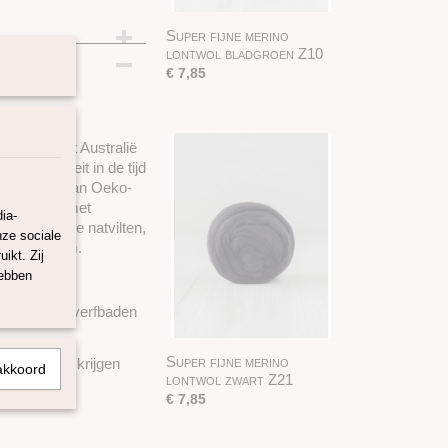
Super fijne merino
lontwol bladgroen Z10
€ 7,85
mt zowel uit Australië
nte kwaliteit in de tijd
en voldoet aan Oeko-
ficeerd is met
ia-
kt om mee te natvilten,
nze sociale
 in 100 gram.
ikt. Zij
hebben
rschillende verfbaden
Super fijne merino
tificaat te krijgen
akkoord
lontwol zwart Z21
ls bestaan.
€ 7,85