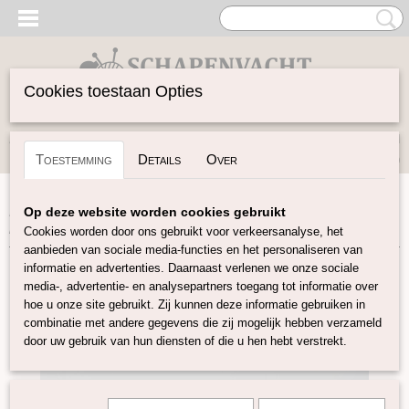
Cookies toestaan Opties
Inloggen
Registreren
UW WINKELWAGEN
Toestemming
Details
Over
Geen producten
(0)
Home
>
Vilten
>
Lontwol gekleurd 14,5 mic
>
Super fijne
Op deze website worden cookies gebruikt
merino lontwol vanille Z03
Cookies worden door ons gebruikt voor verkeersanalyse, het
aanbieden van sociale media-functies en het personaliseren van
informatie en advertenties. Daarnaast verlenen we onze sociale
media-, advertentie- en analysepartners toegang tot informatie over
hoe u onze site gebruikt. Zij kunnen deze informatie gebruiken in
combinatie met andere gegevens die zij mogelijk hebben verzameld
door uw gebruik van hun diensten of die u hen hebt verstrekt.