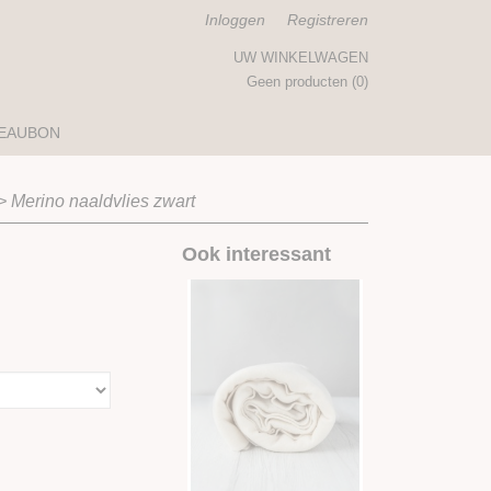
Inloggen
Registreren
UW WINKELWAGEN
Geen producten
(0)
EAUBON
>
Merino naaldvlies zwart
Ook interessant