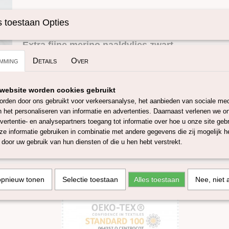
Specificaties
 toestaan Opties
Omschrijving
Productcode
SKUIPF15-50x50 
Extra fijne merino naaldvlies zwart.
mming
Details
Over
Deze in Italie geproduceerde naaldvlies heeft een micron van 
het merino schaap, welke gehouden worden in o.a Australië 
website worden cookies gebruikt
wol komt van
Mulesing vrije merino schapen. Dit wolvilt kan 
rden door ons gebruikt voor verkeersanalyse, het aanbieden van sociale med
naaldvilten en natvilten. De dikte van het naaldvlies is 2a3 mm
n het personaliseren van informatie en advertenties. Daarnaast verlenen we o
ongeveer 170 g/m.
vertentie- en analysepartners toegang tot informatie over hoe u onze site gebru
e informatie gebruiken in combinatie met andere gegevens die zij mogelijk 
Deze naaldvlies is geverfd bij onze leverancier volgens Oeko
door uw gebruik van hun diensten of die u hen hebt verstrekt.
is gecertificeerd voor GOTS 5.0 en GRS
.
Ook verkrijgbaar in
gekleurde naaldvlies band in 25 diverse kleuren.
Dit naaldvlies is verkrijgbaar in 3 maten:
opnieuw tonen
Selectie toestaan
Alles toestaan
Nee, niet 