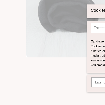
Cookies
Toeste
Op deze 
Cookies wo
functies e
media-, ad
kunnen dez
verzameld 
Later 