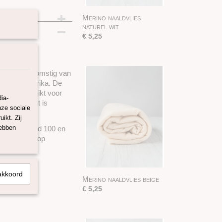
Merino naaldvlies
cm
naturel wit
€ 5,25
19 en is afkomstig van
en Zuid-Amerika. De
worden gebruikt voor
ia-
, het gewicht is
nze sociale
ikt. Zij
hebben
-Tex Standard 100 en
 onze webshop
akkoord
Merino naaldvlies beige
€ 5,25