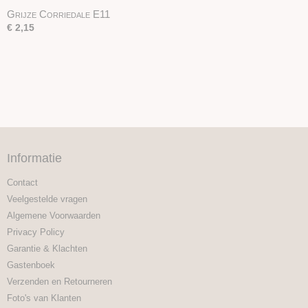
Grijze Corriedale E11
€ 2,15
Informatie
Contact
Veelgestelde vragen
Algemene Voorwaarden
Privacy Policy
Garantie & Klachten
Gastenboek
Verzenden en Retourneren
Foto's van Klanten