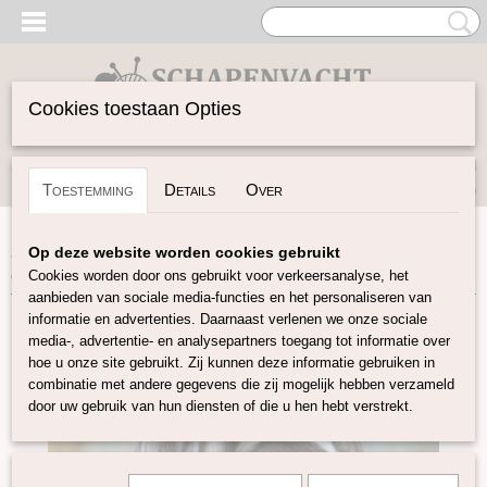
Cookies toestaan Opties
Inloggen
Registreren
UW WINKELWAGEN
Toestemming
Details
Over
Geen producten
(0)
Home
>
Vilten
>
Naturel Lontwol
>
Humbug Corriedale
Op deze website worden cookies gebruikt
lontwol mix. E02
Cookies worden door ons gebruikt voor verkeersanalyse, het
aanbieden van sociale media-functies en het personaliseren van
informatie en advertenties. Daarnaast verlenen we onze sociale
media-, advertentie- en analysepartners toegang tot informatie over
hoe u onze site gebruikt. Zij kunnen deze informatie gebruiken in
combinatie met andere gegevens die zij mogelijk hebben verzameld
door uw gebruik van hun diensten of die u hen hebt verstrekt.