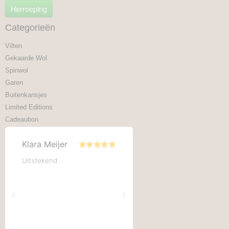
Herroeping
Categorieën
Vilten
Gekaarde Wol
Spinwol
Garen
Buitenkansjes
Limited Editions
Cadeaubon