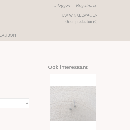
Inloggen
Registreren
UW WINKELWAGEN
Geen producten
(0)
EAUBON
Ook interessant