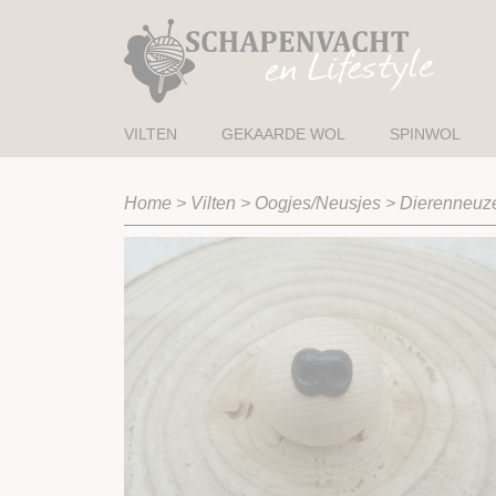
VILTEN
GEKAARDE WOL
SPINWOL
Home
>
Vilten
>
Oogjes/Neusjes
>
Dierenneuz