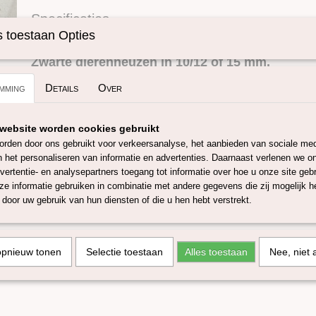
Specificaties
 toestaan Opties
Omschrijving
Productcode
SKUNEUS4KZ-12
Zwarte dierenneuzen in 10/12 of 15 mm.
mming
Details
Over
Maak met deze kunstof neusjes je werkje helemaal af, deze z
zijn verkrijgbaar in 10/12/15 mm. Door op de plaats waar jij je
website worden cookies gebruikt
maak je een gaatje met een priem of viltnaald, en bevestig he
rden door ons gebruikt voor verkeersanalyse, het aanbieden van sociale med
een beetje lijm.
n het personaliseren van informatie en advertenties. Daarnaast verlenen we o
In onze webshop zijn diverse andere neusje beschikbaar o.a br
vertentie- en analysepartners toegang tot informatie over hoe u onze site gebru
diverse maten.
e informatie gebruiken in combinatie met andere gegevens die zij mogelijk 
door uw gebruik van hun diensten of die u hen hebt verstrekt.
Wees allert met kleine kinderen en huisdieren.
opnieuw tonen
Selectie toestaan
Alles toestaan
Nee, niet 