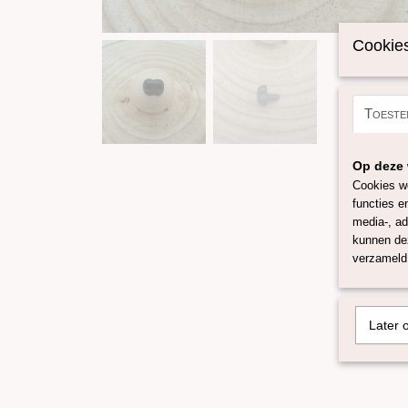
Cookies
Toeste
Op deze 
Cookies wo
functies e
media-, ad
kunnen dez
verzameld 
Later 