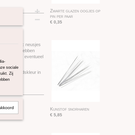
Zwarte glazen oogjes op
mm
pin per paar
€ 0,35
warte plastic neusjes
 neusje wilt hebben
t neusje met eventueel
ia-
nze sociale
uine of huidskleur in
ikt. Zij
hebben
akkoord
Kunstof snorharen
€ 5,85