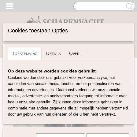
Cookies toestaan Opties
Inloggen
Registreren
UW WINKELWAGEN
Toestemming
Details
Over
Geen producten
(0)
Home
>
Vilten
>
Oogjes/Neusjes
>
Glazen bol oogjes 16/20
Op deze website worden cookies gebruikt
mm
Cookies worden door ons gebruikt voor verkeersanalyse, het
aanbieden van sociale media-functies en het personaliseren van
informatie en advertenties. Daarnaast verlenen we onze sociale
media-, advertentie- en analysepartners toegang tot informatie over
hoe u onze site gebruikt. Zij kunnen deze informatie gebruiken in
combinatie met andere gegevens die zij mogelijk hebben verzameld
door uw gebruik van hun diensten of die u hen hebt verstrekt.