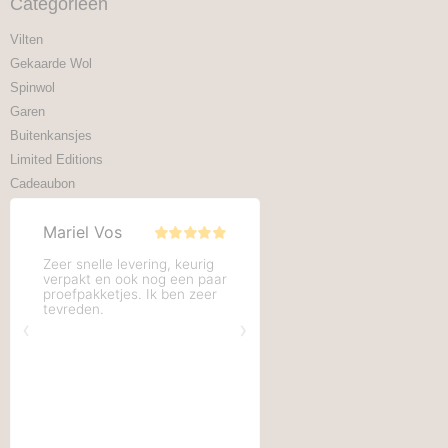
Categorieën
Vilten
Gekaarde Wol
Spinwol
Garen
Buitenkansjes
Limited Editions
Cadeaubon