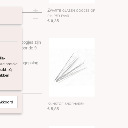
Zwarte glazen oogjes op
pin per paar
€ 0,35
iris van de oogjes zijn
 breed en voor de 9
ia-
 sprekende oogopslag
nze sociale
ikt. Zij
hebben
akkoord
Kunstof snorharen
€ 5,85