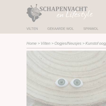
VILTEN
GEKAARDE WOL
SPINWOL
Home
>
Vilten
>
Oogjes/Neusjes
>
Kunstof oog