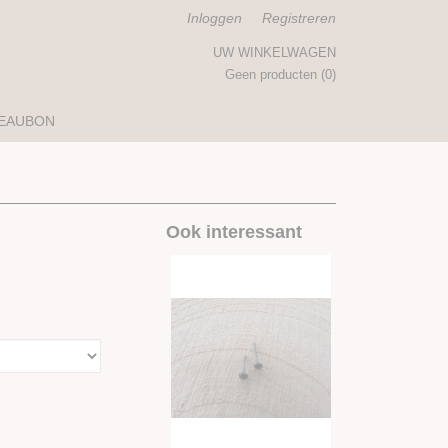
Inloggen
Registreren
UW WINKELWAGEN
Geen producten
(0)
EAUBON
Ook interessant