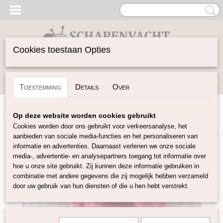
Cookies toestaan Opties
Inloggen
Registreren
UW WINKELWAGEN
Toestemming
Details
Over
Geen producten
(0)
Home
>
Vilten
>
Plantaardige vezels
>
Bamboo in lont
>
Op deze website worden cookies gebruikt
Bamboo in lont roze
Cookies worden door ons gebruikt voor verkeersanalyse, het
aanbieden van sociale media-functies en het personaliseren van
informatie en advertenties. Daarnaast verlenen we onze sociale
media-, advertentie- en analysepartners toegang tot informatie over
hoe u onze site gebruikt. Zij kunnen deze informatie gebruiken in
combinatie met andere gegevens die zij mogelijk hebben verzameld
door uw gebruik van hun diensten of die u hen hebt verstrekt.