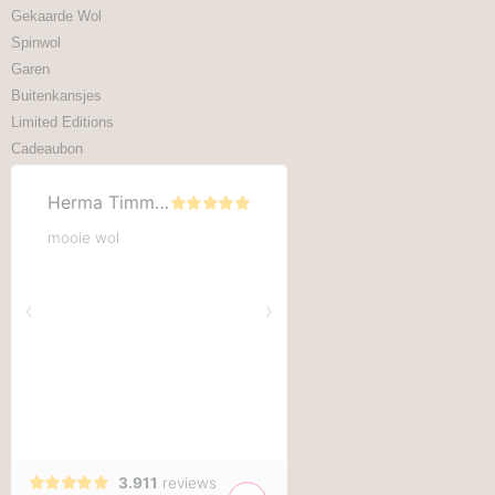
Gekaarde Wol
Spinwol
Garen
Buitenkansjes
Limited Editions
Cadeaubon