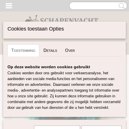
Cookies toestaan Opties
Inloggen
Registreren
UW WINKELWAGEN
Toestemming
Details
Over
Geen producten
(0)
Home
>
Vilten
>
Plantaardige vezels
>
Bamboo in lont
>
Op deze website worden cookies gebruikt
Bamboo in lont groen
Cookies worden door ons gebruikt voor verkeersanalyse, het
aanbieden van sociale media-functies en het personaliseren van
informatie en advertenties. Daarnaast verlenen we onze sociale
media-, advertentie- en analysepartners toegang tot informatie over
hoe u onze site gebruikt. Zij kunnen deze informatie gebruiken in
combinatie met andere gegevens die zij mogelijk hebben verzameld
door uw gebruik van hun diensten of die u hen hebt verstrekt.