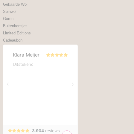
Gekaarde Wol
Spinwol
Garen
Buitenkansjes
Limited Editions
Cadeaubon