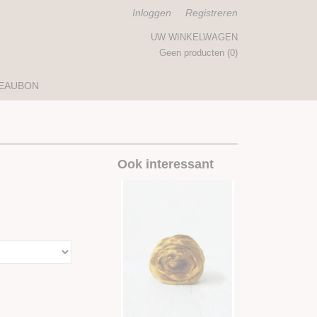
Inloggen
Registreren
UW WINKELWAGEN
Geen producten
(0)
EAUBON
Ook interessant