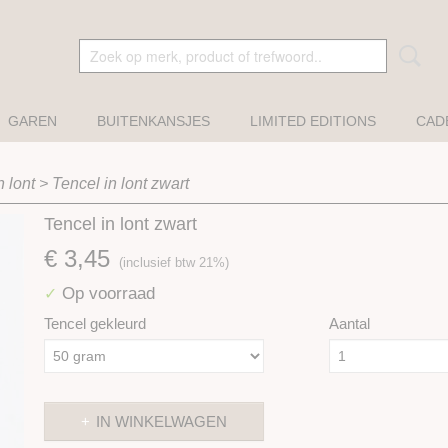
GAREN
BUITENKANSJES
LIMITED EDITIONS
CAD
n lont
>
Tencel in lont zwart
Tencel in lont zwart
€ 3,45
(inclusief btw 21%)
Op voorraad
✓
Tencel gekleurd
Aantal
IN WINKELWAGEN