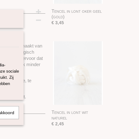
Tencel in lont oker geel
(gold)
€ 3,45
oduct, is gemaakt van
 100% biologisch
 kringloop) ervoor dat
ergie en ook minder
ia-
nze sociale
ikt. Zij
lt als zijde, te
hebben
huisstofmijt.
Tencel in lont wit
akkoord
naturel
€ 2,45