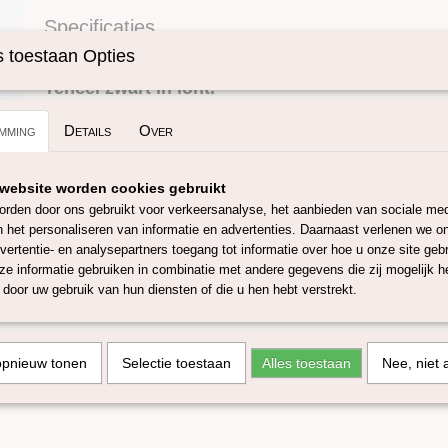
Specificaties
Omschrijving
Productcode
SKUIT02-50gram
 toestaan Opties
Tencel zwart in lont.
mming
Details
Over
Tencel ( Lyocell) wordt beschouwd als een mileuvriendelijk pr
eucalyptushout (uit beheerde duurzame bossen) waardoor het
afbreekbaar is. Bovendien zorgt het productieproces (gesloten
website worden cookies gebruikt
99% van de oplosmiddelen kan worden hergebruikt, minder en
rden door ons gebruikt voor verkeersanalyse, het aanbieden van sociale med
water wordt verbruikt.
n het personaliseren van informatie en advertenties. Daarnaast verlenen we o
vertentie- en analysepartners toegang tot informatie over hoe u onze site gebru
Tencel is een sterke zachte, soepele vezel, waardoor het aanvoe
e informatie gebruiken in combinatie met andere gegevens die zij mogelijk 
gebruiken bij het vilten, spinnen en weven.
door uw gebruik van hun diensten of die u hen hebt verstrekt.
Tevens ademd tencel goed en is resistent tegen schimmels en 
Deze tencel is verkrijgbaar in 50 gram.
opnieuw tonen
Selectie toestaan
Alles toestaan
Nee, niet 