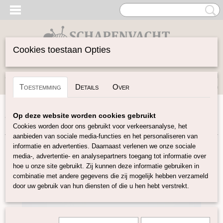
Cookies toestaan Opties
Inloggen
Registreren
UW WINKELWAGEN
Toestemming
Details
Over
Geen producten
(0)
Home
>
Vilten
>
Plantaardige vezels
>
Tencel in lont
>
Op deze website worden cookies gebruikt
Tencel in lont taupe
Cookies worden door ons gebruikt voor verkeersanalyse, het
aanbieden van sociale media-functies en het personaliseren van
informatie en advertenties. Daarnaast verlenen we onze sociale
media-, advertentie- en analysepartners toegang tot informatie over
hoe u onze site gebruikt. Zij kunnen deze informatie gebruiken in
combinatie met andere gegevens die zij mogelijk hebben verzameld
door uw gebruik van hun diensten of die u hen hebt verstrekt.