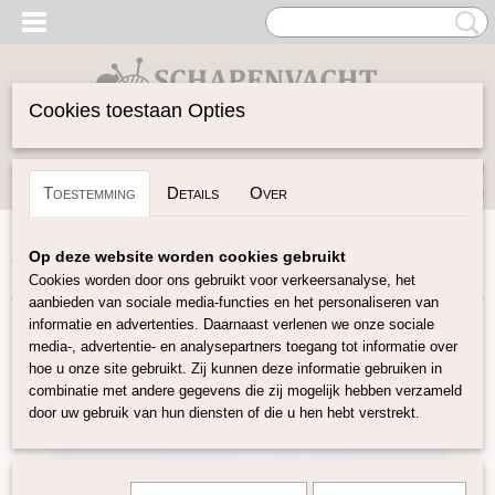
Cookies toestaan Opties
Inloggen
Registreren
UW WINKELWAGEN
Toestemming
Details
Over
Geen producten
(0)
Home
>
Vilten
>
Plantaardige vezels
>
Tencel in lont
>
Op deze website worden cookies gebruikt
Tencel in lont fuchsia
Cookies worden door ons gebruikt voor verkeersanalyse, het
aanbieden van sociale media-functies en het personaliseren van
informatie en advertenties. Daarnaast verlenen we onze sociale
media-, advertentie- en analysepartners toegang tot informatie over
hoe u onze site gebruikt. Zij kunnen deze informatie gebruiken in
combinatie met andere gegevens die zij mogelijk hebben verzameld
door uw gebruik van hun diensten of die u hen hebt verstrekt.