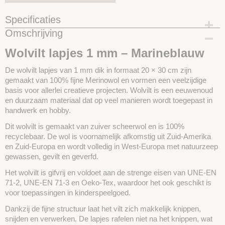
Specificaties
Omschrijving
Productcode
SKUHF55
Wolvilt lapjes 1 mm – Marineblauw
De wolvilt lapjes van 1 mm dik in formaat 20 × 30 cm zijn
gemaakt van 100% fijne Merinowol en vormen een veelzijdige
basis voor allerlei creatieve projecten. Wolvilt is een eeuwenoud
en duurzaam materiaal dat op veel manieren wordt toegepast in
handwerk en hobby.
Dit wolvilt is gemaakt van zuiver scheerwol en is 100%
recyclebaar. De wol is voornamelijk afkomstig uit Zuid-Amerika
en Zuid-Europa en wordt volledig in West-Europa met natuurzeep
gewassen, gevilt en geverfd.
Het wolvilt is gifvrij en voldoet aan de strenge eisen van UNE-EN
71-2, UNE-EN 71-3 en Oeko-Tex, waardoor het ook geschikt is
voor toepassingen in kinderspeelgoed.
Dankzij de fijne structuur laat het vilt zich makkelijk knippen,
snijden en verwerken. De lapjes rafelen niet na het knippen, wat