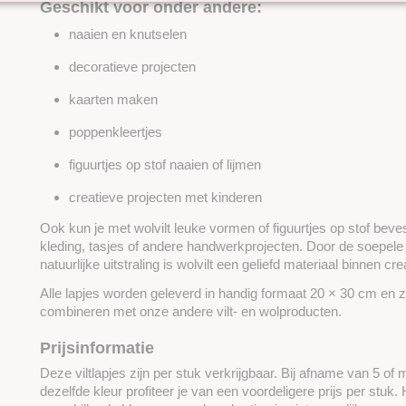
Geschikt voor onder andere:
naaien en knutselen
decoratieve projecten
kaarten maken
poppenkleertjes
figuurtjes op stof naaien of lijmen
creatieve projecten met kinderen
Ook kun je met wolvilt leuke vormen of figuurtjes op stof beves
kleding, tasjes of andere handwerkprojecten. Door de soepele 
natuurlijke uitstraling is wolvilt een geliefd materiaal binnen cr
Alle lapjes worden geleverd in handig formaat 20 × 30 cm en zi
combineren met onze andere vilt- en wolproducten.
Prijsinformatie
Deze viltlapjes zijn per stuk verkrijgbaar. Bij afname van 5 of
dezelfde kleur profiteer je van een voordeligere prijs per stuk