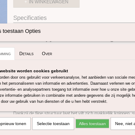
IN WINKELWAGEN
Specificaties
Omschrijving
Productcode
SKUHF59
 toestaan Opties
Wolvilt lapjes 1 mm – Koningsbla
De wolvilt lapjes van 1 mm dik in formaat 20 × 30 cm zijn ge
mming
Details
Over
Merinowol en vormen een veelzijdige basis voor allerlei creatie
is een eeuwenoud en duurzaam materiaal dat op veel maniere
handwerk en hobby.
website worden cookies gebruikt
Dit wolvilt is gemaakt van zuiver scheerwol en is 100% recycl
rden door ons gebruikt voor verkeersanalyse, het aanbieden van sociale med
voornamelijk afkomstig uit Zuid-Amerika en Zuid-Europa en wo
n het personaliseren van informatie en advertenties. Daarnaast verlenen we o
Europa met natuurzeep gewassen, gevilt en geverfd.
vertentie- en analysepartners toegang tot informatie over hoe u onze site gebru
e informatie gebruiken in combinatie met andere gegevens die zij mogelijk 
Het wolvilt is gifvrij en voldoet aan de strenge eisen van U
door uw gebruik van hun diensten of die u hen hebt verstrekt.
3 en Oeko-Tex, waardoor het ook geschikt is voor toepassinge
Dankzij de fijne structuur laat het vilt zich makkelijk knippen,
De lapjes rafelen niet na het knippen, wat ze ideaal maakt voo
opnieuw tonen
Selectie toestaan
Alles toestaan
Nee, niet 
ervaren makers.