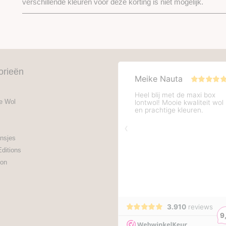
verschillende kleuren voor deze korting is niet mogelijk.
orieën
e Wol
nsjes
Editions
on