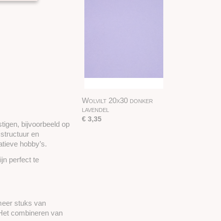
Wolvilt 20x30 donker
lavendel
€ 3,35
tigen, bijvoorbeeld op
structuur en
eatieve hobby’s.
jn perfect te
 meer stuks van
. Het combineren van