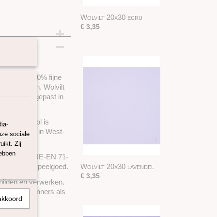
Wolvilt 20x30 ecru
€ 3,35
uw
maakt van 100% fijne
ve projecten. Wolvilt
n wordt toegepast in
ebaar. De wol is
ia-
rdt volledig in West-
nze sociale
ikt. Zij
hebben
NE-EN 71-2, UNE-EN 71-
n in kinderspeelgoed.
Wolvilt 20x30 lavendel
€ 3,35
 snijden en verwerken.
r zowel beginners als
akkoord