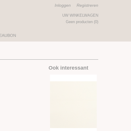
Inloggen
Registreren
UW WINKELWAGEN
Geen producten
(0)
EAUBON
Ook interessant