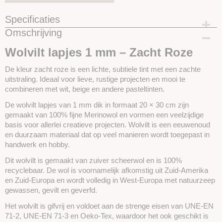
Specificaties
Omschrijving
Productcode
SKUHF25
Wolvilt lapjes 1 mm – Zacht Roze
De kleur zacht roze is een lichte, subtiele tint met een zachte
uitstraling. Ideaal voor lieve, rustige projecten en mooi te
combineren met wit, beige en andere pasteltinten.
De wolvilt lapjes van 1 mm dik in formaat 20 × 30 cm zijn
gemaakt van 100% fijne Merinowol en vormen een veelzijdige
basis voor allerlei creatieve projecten. Wolvilt is een eeuwenoud
en duurzaam materiaal dat op veel manieren wordt toegepast in
handwerk en hobby.
Dit wolvilt is gemaakt van zuiver scheerwol en is 100%
recyclebaar. De wol is voornamelijk afkomstig uit Zuid-Amerika
en Zuid-Europa en wordt volledig in West-Europa met natuurzeep
gewassen, gevilt en geverfd.
Het wolvilt is gifvrij en voldoet aan de strenge eisen van UNE-EN
71-2, UNE-EN 71-3 en Oeko-Tex, waardoor het ook geschikt is