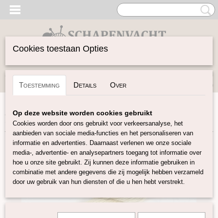
Cookies toestaan Opties
Inloggen
Registreren
UW WINKELWAGEN
Toestemming
Details
Over
Geen producten
(0)
Home
>
Garen
>
Merken
>
WoW
>
Merino kantgaren
>
Op deze website worden cookies gebruikt
Ongeverfde Merino Lace garen
Cookies worden door ons gebruikt voor verkeersanalyse, het
aanbieden van sociale media-functies en het personaliseren van
informatie en advertenties. Daarnaast verlenen we onze sociale
media-, advertentie- en analysepartners toegang tot informatie over
hoe u onze site gebruikt. Zij kunnen deze informatie gebruiken in
combinatie met andere gegevens die zij mogelijk hebben verzameld
door uw gebruik van hun diensten of die u hen hebt verstrekt.