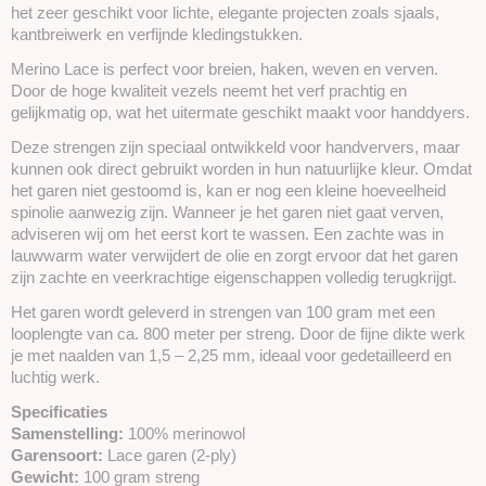
het zeer geschikt voor lichte, elegante projecten zoals sjaals,
kantbreiwerk en verfijnde kledingstukken.
Merino Lace is perfect voor breien, haken, weven en verven.
Door de hoge kwaliteit vezels neemt het verf prachtig en
gelijkmatig op, wat het uitermate geschikt maakt voor handdyers.
Deze strengen zijn speciaal ontwikkeld voor handververs, maar
kunnen ook direct gebruikt worden in hun natuurlijke kleur. Omdat
het garen niet gestoomd is, kan er nog een kleine hoeveelheid
spinolie aanwezig zijn. Wanneer je het garen niet gaat verven,
adviseren wij om het eerst kort te wassen. Een zachte was in
lauwwarm water verwijdert de olie en zorgt ervoor dat het garen
zijn zachte en veerkrachtige eigenschappen volledig terugkrijgt.
Het garen wordt geleverd in strengen van 100 gram met een
looplengte van ca. 800 meter per streng. Door de fijne dikte werk
je met naalden van 1,5 – 2,25 mm, ideaal voor gedetailleerd en
luchtig werk.
Specificaties
Samenstelling:
100% merinowol
Garensoort:
Lace garen (2-ply)
Gewicht:
100 gram streng