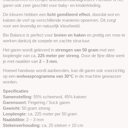
garen ook zeer geschikt voor baby- en kinderkleding.
De kleuren hebben een
licht gemêleerd effect
, doordat wol en
katoen de verf op verschillende manieren opnemen. Dit zorgt
voor een levendig en natuurlijk kleurbeeld.
Bio Balance is perfect voor
breien en haken
en prettig om mee te
werken dankzij de soepele en zachte structuur.
Het garen wordt geleverd in
strengen van 50 gram
met een
looplengte van ca.
225 meter per streng
. Door de fijne dikte werk
je met naalden van
2 – 3 mm
.
Hoewel handwas wordt aanbevolen, kan dit garen ook voorzichtig
op een
wolwasprogramma van 30°C
in de machine gewassen
worden.
Specificaties
Samenstelling
: 55% scheerwol, 45% katoen
Garensoort
: Fingering / Sock garen
Gewicht
: 50 gram streng
Looplengte
: ca. 225 meter per 50 gram
Naalddikte
: 2 – 3 mm
Stekenverhouding
: ca. 25 steken = 10 cm