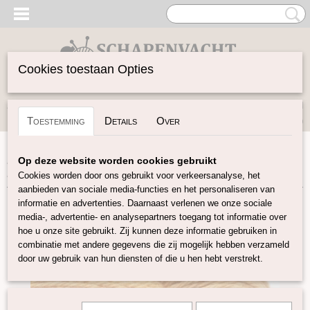
Cookies toestaan Opties
Inloggen
Registreren
UW WINKELWAGEN
Toestemming
Details
Over
Geen producten
(0)
Home
>
Garen
>
Soort Garen
>
Wol
>
Bio Balance
>
Bio
Op deze website worden cookies gebruikt
Balance - Oker Geel
Cookies worden door ons gebruikt voor verkeersanalyse, het
aanbieden van sociale media-functies en het personaliseren van
informatie en advertenties. Daarnaast verlenen we onze sociale
media-, advertentie- en analysepartners toegang tot informatie over
hoe u onze site gebruikt. Zij kunnen deze informatie gebruiken in
combinatie met andere gegevens die zij mogelijk hebben verzameld
door uw gebruik van hun diensten of die u hen hebt verstrekt.