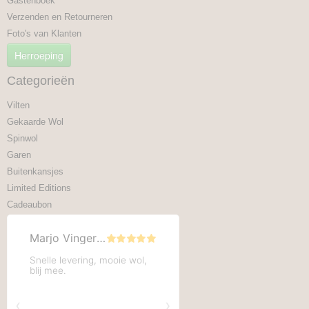
Gastenboek
Verzenden en Retourneren
Foto's van Klanten
Herroeping
Categorieën
Vilten
Gekaarde Wol
Spinwol
Garen
Buitenkansjes
Limited Editions
Cadeaubon