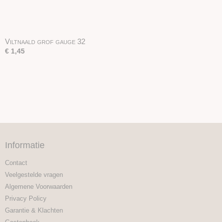
Viltnaald grof gauge 32
€ 1,45
Informatie
Contact
Veelgestelde vragen
Algemene Voorwaarden
Privacy Policy
Garantie & Klachten