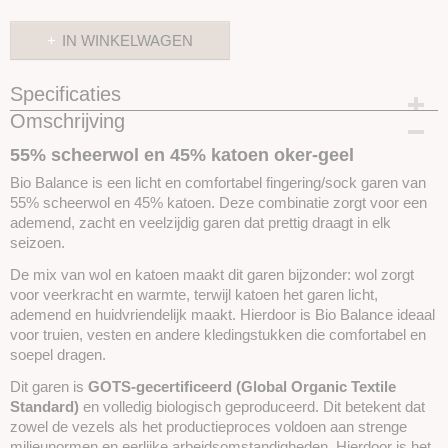
IN WINKELWAGEN
Specificaties
Omschrijving
Productcode
SKUBCBIOBA16
55% scheerwol en 45% katoen oker-geel
Bio Balance is een licht en comfortabel fingering/sock garen van
55% scheerwol en 45% katoen. Deze combinatie zorgt voor een
ademend, zacht en veelzijdig garen dat prettig draagt in elk
seizoen.
De mix van wol en katoen maakt dit garen bijzonder: wol zorgt
voor veerkracht en warmte, terwijl katoen het garen licht,
ademend en huidvriendelijk maakt. Hierdoor is Bio Balance ideaal
voor truien, vesten en andere kledingstukken die comfortabel en
soepel dragen.
Dit garen is
GOTS-gecertificeerd (Global Organic Textile
Standard)
en volledig biologisch geproduceerd. Dit betekent dat
zowel de vezels als het productieproces voldoen aan strenge
milieunormen en eerlijke arbeidsomstandigheden. Hierdoor is het