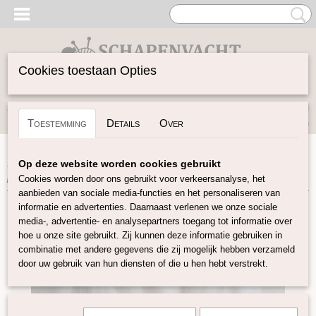
Cookies toestaan Opties
Inloggen
Registreren
UW WINKELWAGEN
Toestemming
Details
Over
Geen producten
(0)
Home
>
Spinwol
>
Plantaardige vezels
>
Overige
Op deze website worden cookies gebruikt
plantaardige vezels
>
Katoen lont naturel wit
Cookies worden door ons gebruikt voor verkeersanalyse, het
aanbieden van sociale media-functies en het personaliseren van
informatie en advertenties. Daarnaast verlenen we onze sociale
media-, advertentie- en analysepartners toegang tot informatie over
hoe u onze site gebruikt. Zij kunnen deze informatie gebruiken in
combinatie met andere gegevens die zij mogelijk hebben verzameld
door uw gebruik van hun diensten of die u hen hebt verstrekt.