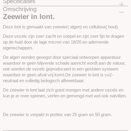
Specificaties
Omschrijving
Productcode
Zeewier in lont.
SKUZEEWIER-25 gram
Deze lont is gemaakt van zeewier( algen) en cellulose( hout).
Deze vezels zijn zeer zacht en soepel en zijn zeer fijn te dragen
op de huid door de lage micron van 18/20 en ademende
eigenschappen.
De algen worden geoogst door speciaal ontworpen apparatuur
waardoor er geen blijvende schade aanricht wordt aan de natuur,
ook worden de vezels geproduceert in een gesloten systeem
waardoor er geen afval vrij komt.De zeewier in lont is co2-
neutraal en volledig biologisch afbreekbaar.
De zeewier in lont laat zich goed mengen met andere vezels en
kun je er mee spinnen, verfen en gemengd met wol ook natvilten.
De zeewier is verpakt in porties van 25 gram en 50 gram.