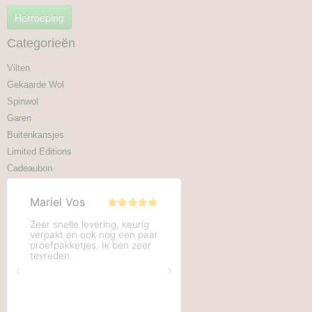
Herroeping
Categorieën
Vilten
Gekaarde Wol
Spinwol
Garen
Buitenkansjes
Limited Editions
Cadeaubon