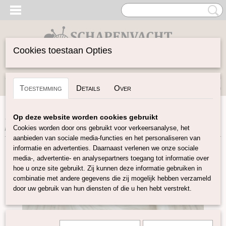
Cookies toestaan Opties
Inloggen
Registreren
UW WINKELWAGEN
Toestemming
Details
Over
Geen producten
(0)
Home
>
Spinwol
>
Plantaardige vezels
>
Overige
Op deze website worden cookies gebruikt
plantaardige vezels
>
Zeewier in lont
Cookies worden door ons gebruikt voor verkeersanalyse, het
aanbieden van sociale media-functies en het personaliseren van
informatie en advertenties. Daarnaast verlenen we onze sociale
media-, advertentie- en analysepartners toegang tot informatie over
hoe u onze site gebruikt. Zij kunnen deze informatie gebruiken in
combinatie met andere gegevens die zij mogelijk hebben verzameld
door uw gebruik van hun diensten of die u hen hebt verstrekt.