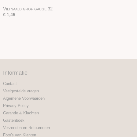
Viltnaald grof gauge 32
€ 1,45
Informatie
Contact
Veelgestelde vragen
Algemene Voorwaarden
Privacy Policy
Garantie & Klachten
Gastenboek
Verzenden en Retourneren
Foto's van Klanten