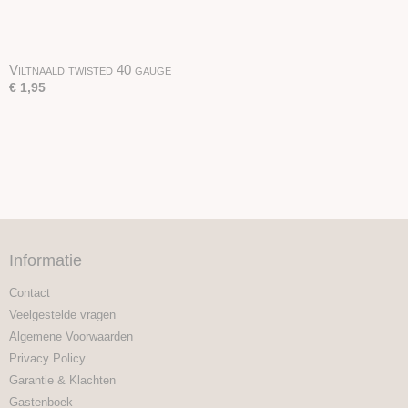
Viltnaald twisted 40 gauge
€ 1,95
Informatie
Contact
Veelgestelde vragen
Algemene Voorwaarden
Privacy Policy
Garantie & Klachten
Gastenboek