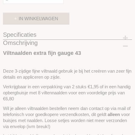
IN WINKELWAGEN
Specificaties
Omschrijving
Productcode
SKUVNEF43-NAALD
Viltnaalden extra fijn gauge 43
Deze 3-zijdige fijne viltnaald gebruik je bij het creëren van zeer fijn
details en appliceren op zijde.
Verkrijgbaar in een verpakking van 2 stuks €1,95 of in een handig
opbergbuisje met 8 viltennaalden voor een voordelige prijs van
€6,80
Wil je alleen viltnaalden bestellen neem dan contact op via mail of
telefonisch voor goedkopere verzendkosten, dit geldt
alleen
voor
buisjes met naalden. Losse setjes worden niet meer verzonden
via envelop (ivm breuk!)