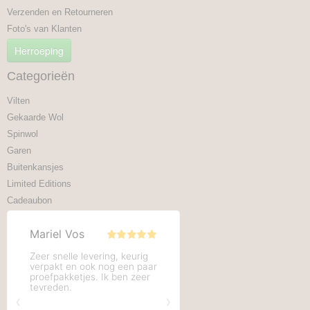
Verzenden en Retourneren
Foto's van Klanten
Herroeping
Categorieën
Vilten
Gekaarde Wol
Spinwol
Garen
Buitenkansjes
Limited Editions
Cadeaubon