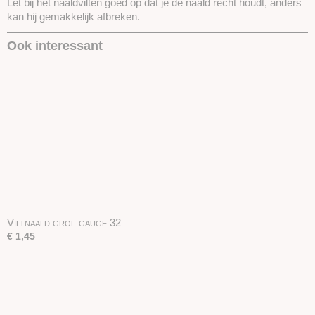
Let bij het naaldvilten goed op dat je de naald recht houdt, anders
kan hij gemakkelijk afbreken.
Ook interessant
Viltnaald grof gauge 32
€ 1,45