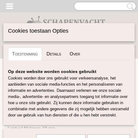
Cookies toestaan Opties
Inloggen
Registreren
UW WINKELWAGEN
Toestemming
Details
Over
Geen producten
(0)
Home
>
Spinwol
>
Gekleurde Lontwol 27/23 mic
Op deze website worden cookies gebruikt
Cookies worden door ons gebruikt voor verkeersanalyse, het
aanbieden van sociale media-functies en het personaliseren van
Spinwol
informatie en advertenties. Daarnaast verlenen we onze sociale
media-, advertentie- en analysepartners toegang tot informatie over
hoe u onze site gebruikt. Zij kunnen deze informatie gebruiken in
Lontwol Natuurlijke kleuren
combinatie met andere gegevens die zij mogelijk hebben verzameld
Lontwol gekleurd 14,5 mic
door uw gebruik van hun diensten of die u hen hebt verstrekt.
Lontwol gekleurd 19 mic
Lontwol Melange 19 mic
Lontwol 19 mic/zijde melange