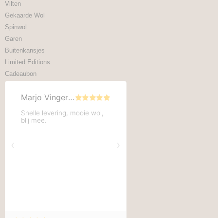
Vilten
Gekaarde Wol
Spinwol
Garen
Buitenkansjes
Limited Editions
Cadeaubon