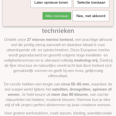
Later opnieuw tonen
Selectie toestaan
27 micron merino lontwol –
Gekleurde Lontwol 27/23 mic
Lontwol Corriedale gekleurd
Alles toestaan
Nee, niet akkoord
veelzijdige wol voor creatieve
Lontwol Shetland gekleurd
Melange Blue Faced Leicester lontwol
technieken
Yak vezels
Alpaca in lont
Ontdek onze
27 micron merino lontwol
, een prachtige allround
wol die prettig stevig aanvoelt en daardoor ideaal is voor
Diverse
uiteenlopende vilt- en spintechnieken. Deze Europese merino
Batts
wordt geproduceerd en geverfd volgens hoge kwaliteits- en
Sokkenwol
veiligheidsnormen en is uiteraard volledig
mulesing-vrij
. Dankzij
de fijne structuur en natuurlijke veerkracht laat deze lontwol zich
Kleurenset
gemakkelijk vormen en geeft hij een mooi, gelijkmatig
Zijde Producten
viltresultaat.
Plantaardige vezels
De vezels hebben een lengte van
circa 55–65 mm
, waardoor de
Dierlijke vezels overige
wol soepel werkt tijdens het
natvilten, droogvilten, spinnen of
Kunststof vezels
weven
. Je hebt keuze uit
meer dan 80 kleuren
, van zachte
natuurtinten tot heldere, moderne kleuren. Hiermee kun je elke
Haak en Breinaalden
stijl of elk project perfect afstemmen op jouw creatieve wensen.
Wol wasmiddel
Voor grotere werkstukken, zoals tassen, kleding, wanddecoratie
Vulling