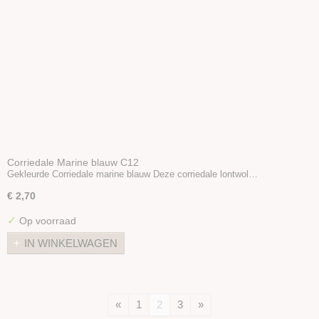
Corriedale Marine blauw C12
Gekleurde Corriedale marine blauw Deze corriedale lontwol…
€ 2,70
✓
Op voorraad
IN WINKELWAGEN
«
1
2
3
»