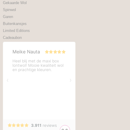
Gekaarde Wol
Spinwol
Garen
Buitenkansjes
Limited Editions
Cadeaubon