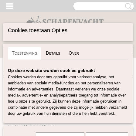
Cookies toestaan Opties
Inloggen
Registreren
UW WINKELWAGEN
Toestemming
Details
Over
Geen producten
(0)
Home
>
Spinwol
>
Lontwol Corriedale gekleurd
Op deze website worden cookies gebruikt
Cookies worden door ons gebruikt voor verkeersanalyse, het
aanbieden van sociale media-functies en het personaliseren van
Spinwol
informatie en advertenties. Daarnaast verlenen we onze sociale
media-, advertentie- en analysepartners toegang tot informatie over
hoe u onze site gebruikt. Zij kunnen deze informatie gebruiken in
Lontwol Natuurlijke kleuren
combinatie met andere gegevens die zij mogelijk hebben verzameld
Lontwol gekleurd 14,5 mic
door uw gebruik van hun diensten of die u hen hebt verstrekt.
Lontwol gekleurd 19 mic
Lontwol Melange 19 mic
Lontwol 19 mic/zijde melange