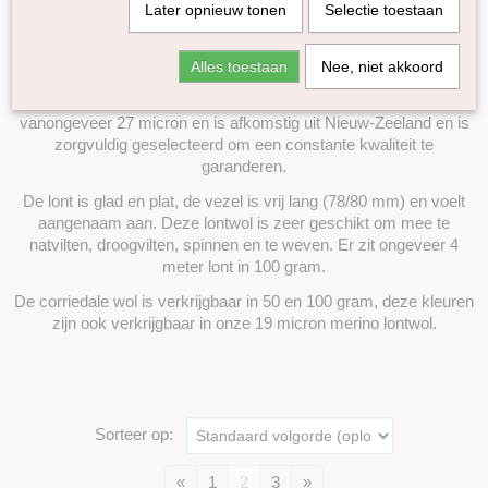
Later opnieuw tonen
Selectie toestaan
Gekleurde Corriedale
Gekleurde Lontwol 27/23 mic
Lontwol Corriedale gekleurd
Alles toestaan
Nee, niet akkoord
Lontwol Shetland gekleurd
Deze corriedale lontwol in 47 populaire kleuren heeft een micron
Melange Blue Faced Leicester lontwol
vanongeveer 27 micron en is afkomstig uit Nieuw-Zeeland en is
Yak vezels
zorgvuldig geselecteerd om een ​​constante kwaliteit te
Alpaca in lont
garanderen.
Diverse
De lont is glad en plat,
de vezel is vrij lang (78/80 mm) en voelt
Batts
aangenaam aan. Deze lontwol is zeer geschikt om mee te
natvilten, droogvilten, spinnen en te weven. Er zit ongeveer 4
Sokkenwol
meter lont in 100 gram.
Kleurenset
De corriedale wol is verkrijgbaar in 50 en 100 gram, deze kleuren
Zijde Producten
zijn ook verkrijgbaar in onze 19 micron merino lontwol.
Plantaardige vezels
Dierlijke vezels overige
Kunststof vezels
Haak en Breinaalden
Sorteer op:
Wol wasmiddel
Vulling
«
1
2
3
»